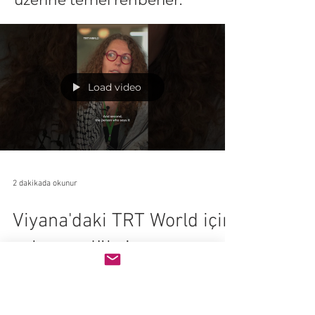
üzerine temel rehberler.
Load video
2 dakikada okunur
Viyana'daki TRT World için
saha prodüksiyonu ve
kamera operasyonu: Bir
başarı öyküsü