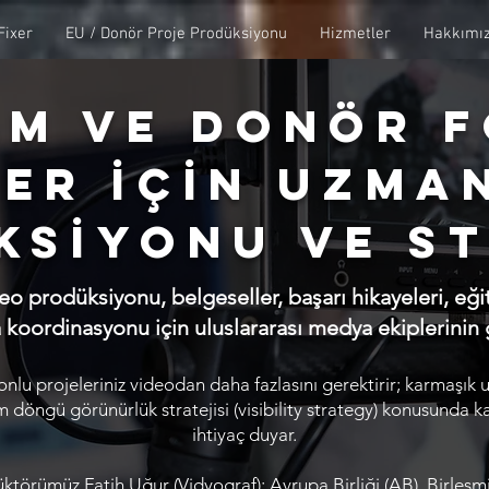
Fixer
EU / Donör Proje Prodüksiyonu
Hizmetler
Hakkımı
BM ve Donör 
er İçİn Uzma
ksİyonu ve St
deo prodüksiyonu, belgeseller, başarı hikayeleri, eğit
a koordinasyonu için uluslararası medya ekiplerinin g
lu projeleriniz videodan daha fazlasını gerektirir; karmaşık u
am döngü görünürlük stratejisi (visibility strategy) konusunda 
ihtiyaç duyar.
törümüz Fatih Uğur (Vidyograf); Avrupa Birliği (AB), Birleşmi