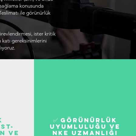
eri sağlama konusunda
Teslimatı ile görünürlük
evlendirmesi, ister kritik
 katı gereksinimlerini
ıyoruz.
k
✅ Görünürlük
st-
Uyumluluğu ve
n ve
NKE Uzmanlığı