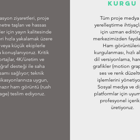
Kurgu
syon ziyaretleri, proje
Tüm proje medya
etre taşları ve hassas
yerelleştirme ihtiyaçl
ler için yayın kalitesinde
için uzman editör
eri hızla yakalamak üzere
merkezimizden fayda
 veya küçük ekiplerle
Ham görüntüleri
 konuşlanıyoruz. Kritik
kurgulanması, hızlı al
rtajlar, 4K/üretim ve
dil versiyonlama, har
ğraf desteği ile saha
grafikler (motion grap
amı sağlıyor; teknik
ses ve renk düzel
ikasyonlarınıza uygun,
işlemlerini yönetiyo
hazır ham görüntü (rush
Sosyal medya ve dij
age) teslim ediyoruz.
platformlar için uyu
profesyonel içerik
üretiyoruz.