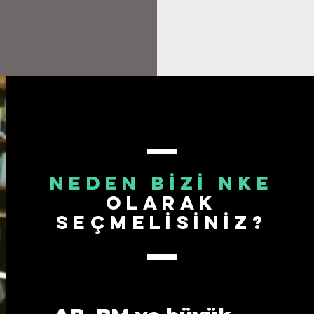
NEDEN BİZİ NKE
OLARAK
SEÇMELİSİNİZ?