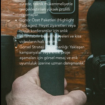
sürede, teknik mükemmeliyetle
gerçekleştirilen yüksek profilli
röportajlar.
Donör Özet Paketleri (Highlight
Packages): Heyet ziyaretleri veya
büyük konferanslar için anlık
kullanılabilir başarı hikayeleri ve kısa
videoların hızlı üretimi.
Görsel Strateji Danışmanlığı: Yaklaşan
kampanyalar veya kritik proje
aşamaları için görsel mesaj ve etik
uyumluluk üzerine uzman danışmanlık.