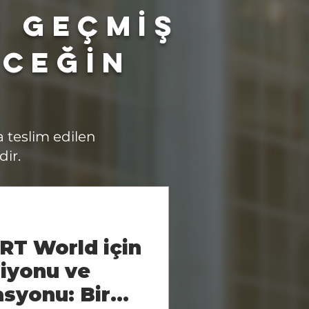
: Geçmİş
eceğİn
a teslim edilen
dir.
RT World için
iyonu ve
syonu: Bir