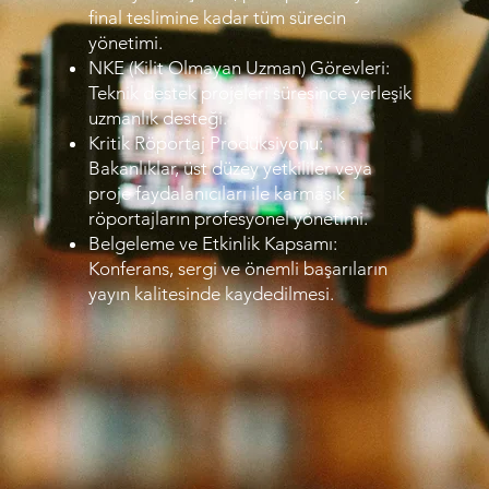
final teslimine kadar tüm sürecin
yönetimi.
NKE (Kilit Olmayan Uzman) Görevleri:
Teknik destek projeleri süresince yerleşik
uzmanlık desteği.
Kritik Röportaj Prodüksiyonu:
Bakanlıklar, üst düzey yetkililer veya
proje faydalanıcıları ile karmaşık
röportajların profesyonel yönetimi.
Belgeleme ve Etkinlik Kapsamı:
Konferans, sergi ve önemli başarıların
yayın kalitesinde kaydedilmesi.