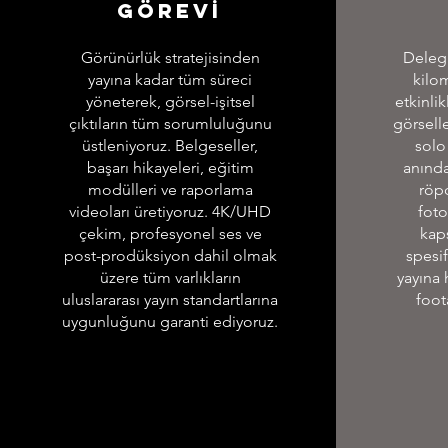
Görevİ
Görünürlük stratejisinden
Delega
yayına kadar tüm süreci
kilom
yöneterek, görsel-işitsel
etkinlik
çıktıların tüm sorumluluğunu
görsell
üstleniyoruz. Belgeseller,
solo
başarı hikayeleri, eğitim
anında
modülleri ve raporlama
röpo
videoları üretiyoruz. 4K/UHD
foto
çekim, profesyonel ses ve
kaps
post-prodüksiyon dahil olmak
spesif
üzere tüm varlıkların
yayına 
uluslararası yayın standartlarına
foot
uygunluğunu garanti ediyoruz.