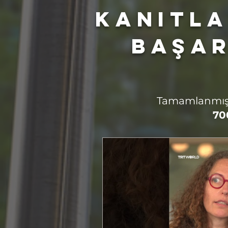
Kanıtla
Başar
Tamamlanmı
70