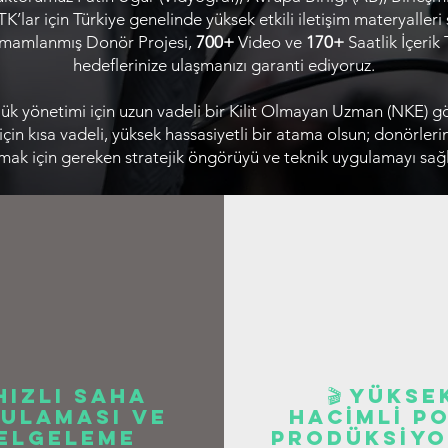
TK’lar için Türkiye genelinde yüksek etkili iletişim materyall
mamlanmış Donör Projesi,
700+
Video ve
170+
Saatlik İçerik 
hedeflerinize ulaşmanızı garanti ediyoruz.
k yönetimi için uzun vadeli bir Kilit Olmayan Uzman (NKE) gör
çin kısa vadeli, yüksek hassasiyetli bir atama olsun; donörlerin
amak için gereken stratejik öngörüyü ve teknik uygulamayı sağl
 Hızlı Saha
🎬 Yükse
ulaması ve
Hacİmlİ Po
elgeleme
Prodüksİyo