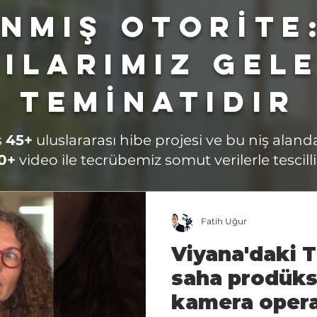
nmış Otorİte
ılarımız Gel
Temİnatıdır
ş
45+
uluslararası hibe projesi ve bu niş aland
0+
video ile tecrübemiz somut verilerle tescilli
Fatih Uğur
Viyana'daki T
saha prodüks
kamera opera