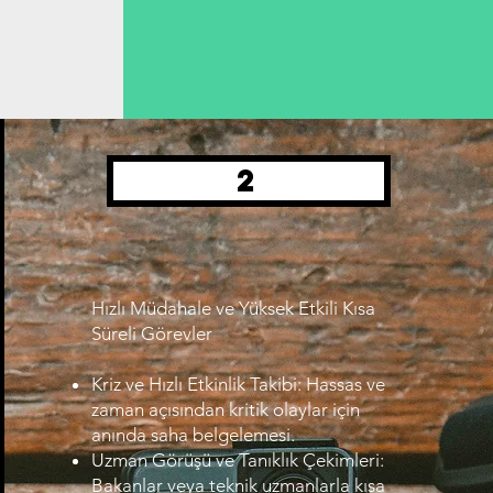
2
Hızlı Müdahale ve Yüksek Etkili Kısa
Süreli Görevler
Kriz ve Hızlı Etkinlik Takibi: Hassas ve
zaman açısından kritik olaylar için
anında saha belgelemesi.
Uzman Görüşü ve Tanıklık Çekimleri:
Bakanlar veya teknik uzmanlarla kısa