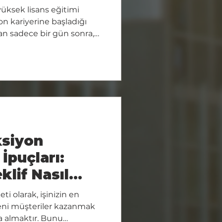
ü
yüksek lisans eğitimi
on kariyerine başladığı
an sadece bir gün sonra,
ilini keşfetti ve
. Bu, çok yönlülüğünü,
ncılık gazeteciliğine
rgileyen "Filistin
ir iş birliğine yol açtı. "Bu
RT World 'Filistin
mcısı/çekim yapımc
ksiyon
 İpuçları:
eklif Nasıl
ti olarak, işinizin en
yeni müşteriler kazanmak
na almaktır. Bunu