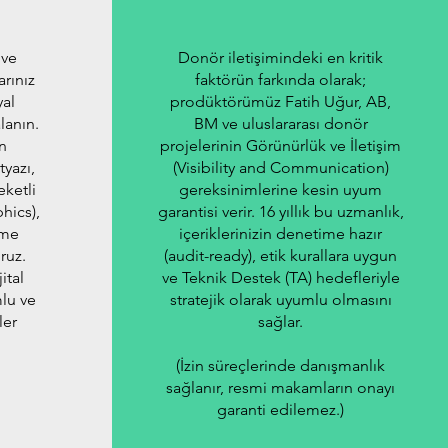
 ve
Donör iletişimindeki en kritik
arınız
faktörün farkında olarak;
yal
prodüktörümüz Fatih Uğur, AB,
lanın.
BM ve uluslararası donör
n
projelerinin Görünürlük ve İletişim
tyazı,
(Visibility and Communication)
eketli
gereksinimlerine kesin uyum
hics),
garantisi verir. 16 yıllık bu uzmanlık,
tme
içeriklerinizin denetime hazır
ruz.
(audit-ready), etik kurallara uygun
ital
ve Teknik Destek (TA) hedefleriyle
mlu ve
stratejik olarak uyumlu olmasını
ler
sağlar.
(İzin süreçlerinde danışmanlık
sağlanır, resmi makamların onayı
garanti edilemez.)