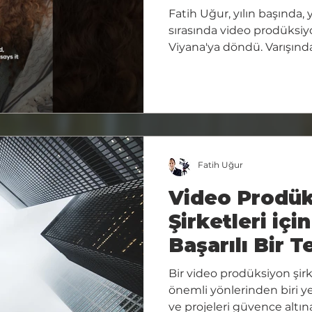
başarı öyküs
Fatih Uğur, yılın başında, 
sırasında video prodüksiy
Viyana'ya döndü. Varışınd
TRT World Crewunited prof
kendisiyle iletişime geçti
teknik becerilerini ve yayı
profesyonel yaklaşımını se
Sohbetleri" için iki günlük b
yıl Viyana'da düzenlenen T
Sohbetleri'nde saha yapı
Fatih Uğur
Video Prodü
Şirketleri için
Başarılı Bir T
Yazılır?
Bir video prodüksiyon şirke
önemli yönlerinden biri 
ve projeleri güvence altı