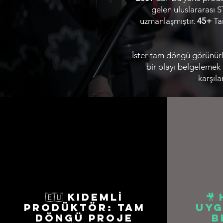
gelen uluslararası S
uzmanlaşmıştır.
45+
Ta
İster tam döngü görünürlü
bir olayı belgelemek i
karşıl
🇪🇺 Kıdemlİ
🎥
Prodüktör: Tam
Uyg
Döngü Proje
B