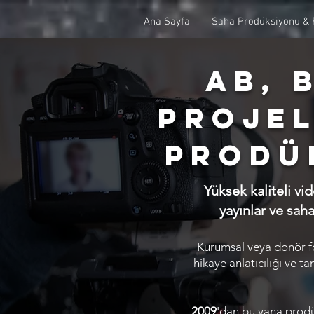
Ana Sayfa
Saha Prodüksiyonu & 
AB, 
Projel
Prodü
Yüksek kaliteli vi
yayınlar ve sah
Kurumsal veya donör fon
hikaye anlatıcılığı ve t
2009
'dan bu yana prodük