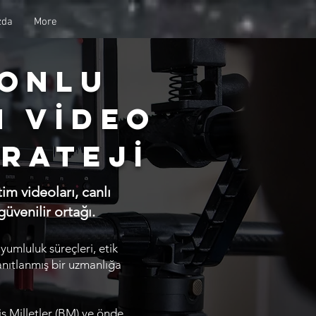
zda
More
Fonlu
n Vİdeo
ratejİ
im videoları, canlı
üvenilir ortağı.
yumluluk süreçleri, etik
kanıtlanmış bir uzmanlığa
ş Milletler (BM) ve önde