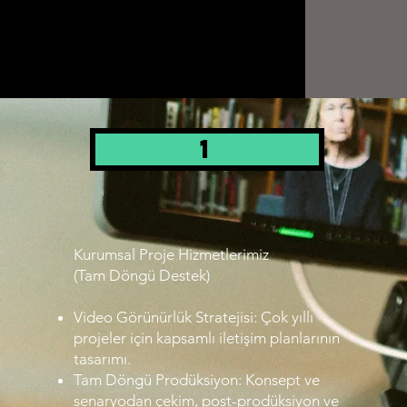
1
Kurumsal Proje Hizmetlerimiz
(Tam Döngü Destek)
Video Görünürlük Stratejisi: Çok yıllı
projeler için kapsamlı iletişim planlarının
tasarımı.
Tam Döngü Prodüksiyon: Konsept ve
senaryodan çekim, post-prodüksiyon ve