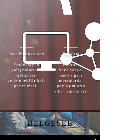
Post Prodüksiyon
Dağıtım
Prodüksiyon
Internet
çalışmalarının
veya sosyal
işlenmesi,
medya gibi
ve izlenebilir hale
mecralarda
getirilmesi.
paylaşımların
etkin yapılması.
BELGESEL