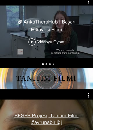
🎬 AnkaTheraHub | Başarı
Hikayesi Filmi
Videoyu Oynat
TANITIM FİLMİ
BEGEP Projesi, Tanıtım Filmi
#avrupabirliği