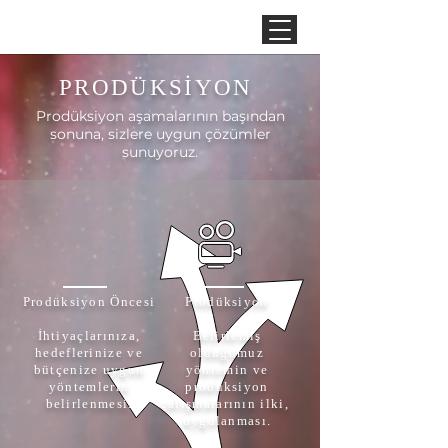
PRODÜKSİYON
Prodüksiyon aşamalarının başından
sonuna, sizlere uygun çözümler
sunuyoruz.
Prodüksiyon Öncesi
Prodüksiyon
İhtiyaçlarınıza,
Belirlemiş
hedeflerinize ve
olduğumuz
bütçenize uygun
yöntemin ve
yöntemlerin
prodüksiyon
belirlenmesi.
çalışmalarının ilki,
uygulanması.