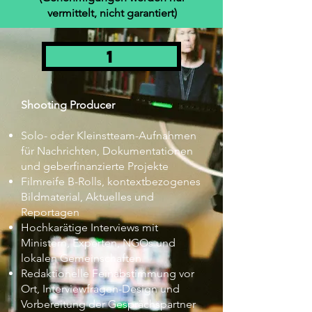
vermittelt, nicht garantiert)
1
Shooting Producer
Solo- oder Kleinstteam-Aufnahmen
für Nachrichten, Dokumentationen
und geberfinanzierte Projekte
Filmreife B-Rolls, kontextbezogenes
Bildmaterial, Aktuelles und
Reportagen
Hochkarätige Interviews mit
Ministern, Experten, NGOs und
lokalen Gemeinschaften
Redaktionelle Feinabstimmung vor
Ort, Interviewfragen-Design und
Vorbereitung der Gesprächspartner