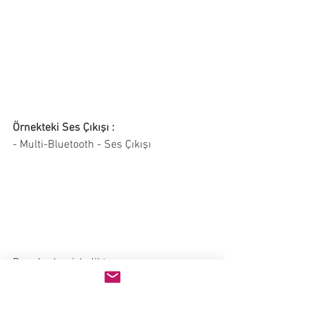
Örnekteki Ses Çıkışı :
- Multi-Bluetooth - Ses Çıkışı
Bu adımları izledikten sonra 
bilgisayarınızın sistem sesi aynı anda 
birden fazla kulaklık ile dinlenebilir hale 
gelecektir.