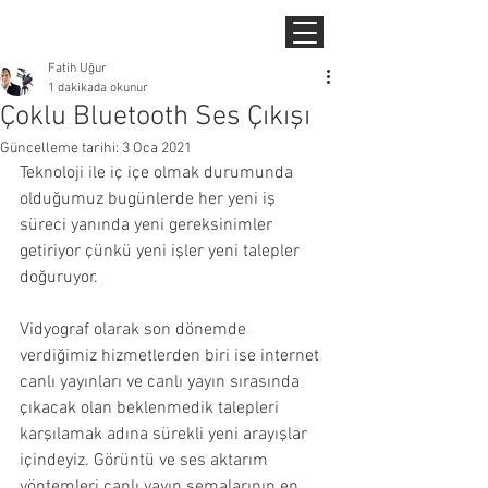
Fatih Uğur
1 dakikada okunur
Çoklu Bluetooth Ses Çıkışı
Güncelleme tarihi:
3 Oca 2021
Teknoloji ile iç içe olmak durumunda 
olduğumuz bugünlerde her yeni iş 
süreci yanında yeni gereksinimler 
getiriyor çünkü yeni işler yeni talepler 
doğuruyor.
Vidyograf olarak son dönemde 
verdiğimiz hizmetlerden biri ise internet 
canlı yayınları ve canlı yayın sırasında 
çıkacak olan beklenmedik talepleri 
karşılamak adına sürekli yeni arayışlar 
içindeyiz. Görüntü ve ses aktarım 
yöntemleri canlı yayın şemalarının en 